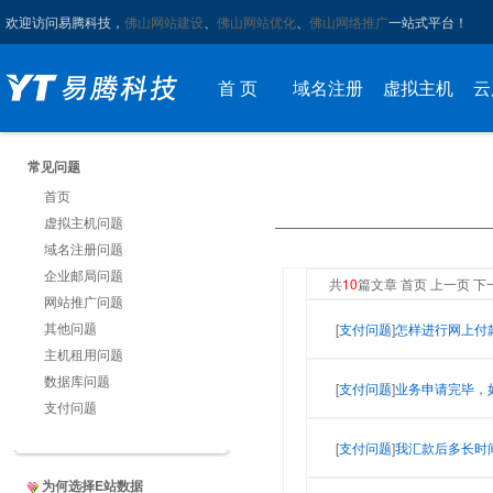
欢迎访问易腾科技，
佛山网站建设
、
佛山网站优化
、
佛山网络推广
一站式平台！
首 页
域名注册
虚拟主机
云
常见问题
首页
虚拟主机问题
域名注册问题
企业邮局问题
共
10
篇文章 首页 上一页 下
网站推广问题
其他问题
[
支付问题
]
怎样进行网上付
主机租用问题
数据库问题
[
支付问题
]
业务申请完毕，
支付问题
[
支付问题
]
我汇款后多长时
为何选择E站数据