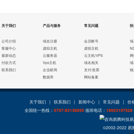
关于我们
产品与服务
常见问题
快
公司介绍
域名注册
会员帐号
域
客服中心
虚拟主机
虚拟主机
N
最新动态
云服务器
云主机/VPS
网
付款方式
Vps主机
域名相关
域
联系我们
企业邮局
支付/发票
独
数据库
网站备案
关于我们
|
联系我们
|
新闻中心
|
常见问题
|
价
全国统一热线：
0757-83138955
值班电话：
18923197528
©2002-2022
易