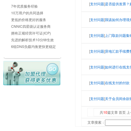
[
支付问题
]
是否提供发票？
7年优质服务经验
10万用户的共同选择
更低的价格更好的服务
[
支付问题
]
我该如何办理境
CNNIC四星级认证服务商
拥有正规经营许可证(ICP)
[
支付问题
]
上门取款问题集
先进的解析技术10分钟生效
6组DNS负载均衡更快更稳定
[
支付问题
]
异地汇款手续费
[
支付问题
]
如何进行在线支
[
支付问题
]
在线支付的付款
[
支付问题
]
关于会员间余款
共
10
篇文章 首页 上
文章搜索：