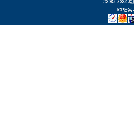
©2002-2022
易
先后获得了由中国计算机行业协会、中
ICP备案
Q
易腾科技有免备案虚拟主机吗？
报等权威季候评选的：
有，您可以选择我们的
香港主机
，不用
备案
。
A
“辉煌60年，中国IT产业最佳IDC服务提供商金奖”。
“最受站长欢迎的IDC服务商”。
Q
易腾科技的虚拟主机有哪些功能？
“IDC产业用户满意奖”。
易腾科技的虚拟主机面板有几十项功能，是国内最优秀的主机面板，
A
“2012年用户满意奖”。
PHP版本切换、 文件管理、网站搬家、安全防护、病毒查杀、独立
“最佳域名服务提供商”等多项荣誉。
Q
我的域名已经有备案号了，可以直接使用易腾科技的主机吗
凡有备案号的域名，可以直接绑定我司主机进行访问，建议您绑定后
A
Q
我要买虚拟主机，机房选什么？以后可以更换吗？以后能换
您好，根据您的所在区域，在购买页面，我司系统会为您推荐机房，
A
元管理费；主机提供升级服务，购买后管理中心选择主机升级，选择