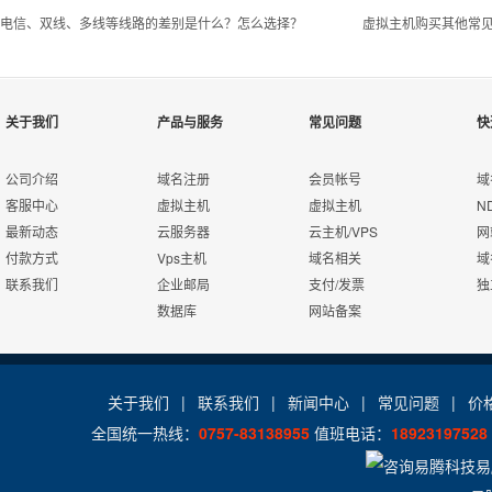
电信、双线、多线等线路的差别是什么？怎么选择？
虚拟主机购买其他常
关于我们
产品与服务
常见问题
快
Q
我不懂程序，能使用易腾科技的虚拟主机吗？
公司介绍
域名注册
会员帐号
域
您好，我们所有的虚拟主机都自带强大的管理面板，即使你不懂程序
A
老品牌
客服中心
虚拟主机
虚拟主机
N
推荐使用我司的
成品网站
，不用懂程序，只需要添加网站内容即可
多年品质保证，主机数量全国
最新动态
云服务器
云主机/VPS
网
三强，市场份额持续增长
付款方式
Vps主机
域名相关
域
Q
易腾科技的虚拟主机支持多站点吗？
联系我们
企业邮局
支付/发票
独
数据库
网站备案
你好，我们的虚拟主机部分型号是支持多站点的，具体到各个型号，
A
Q
易腾科技的虚拟主机有送数据库吗？要不要单独购买？
关于我们
|
联系我们
|
新闻中心
|
常见问题
|
价
便捷
全国统一热线：
0757-83138955
值班电话：
18923197528
您好，我们的虚拟主机95%均有赠送
数据库
，一般不需要单独购买。
A
海外主机无需备案，购买可直
为子站购买
数据库
。
接开通使用，高效，快捷