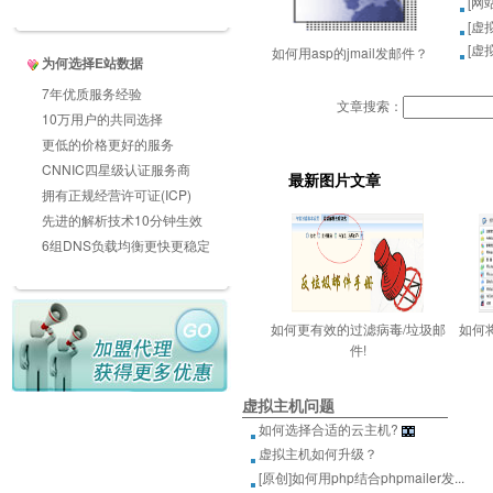
[
网
[
虚
[
虚
如何用asp的jmail发邮件？
为何选择E站数据
7年优质服务经验
文章搜索：
10万用户的共同选择
更低的价格更好的服务
CNNIC四星级认证服务商
最新图片文章
拥有正规经营许可证(ICP)
先进的解析技术10分钟生效
6组DNS负载均衡更快更稳定
如何更有效的过滤病毒/垃圾邮
如何
件!
虚拟主机问题
如何选择合适的云主机?
虚拟主机如何升级？
[原创]如何用php结合phpmailer发...