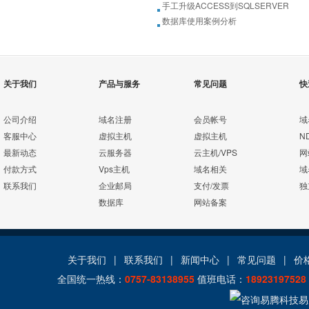
手工升级ACCESS到SQLSERVER
数据库使用案例分析
关于我们
产品与服务
常见问题
快
公司介绍
域名注册
会员帐号
域
客服中心
虚拟主机
虚拟主机
N
最新动态
云服务器
云主机/VPS
网
付款方式
Vps主机
域名相关
域
联系我们
企业邮局
支付/发票
独
数据库
网站备案
关于我们
|
联系我们
|
新闻中心
|
常见问题
|
价
全国统一热线：
0757-83138955
值班电话：
18923197528