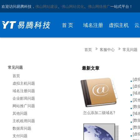
欢迎访问易腾科技，
佛山网站建设
、
佛山网站优化
、
佛山网络推广
一站式平台！
首 页
域名注册
虚拟主机
云
首页
客服中心
常见问题
常见问题
最新文章
首页
[
虚
虚拟主机问题
[
虚
域名注册问题
[
域
企业邮局问题
[
其
网站推广问题
[
数
怎么添加二级域名?
其他问题
[
域
[
数
主机租用问题
[
数
数据库问题
[
虚
支付问题