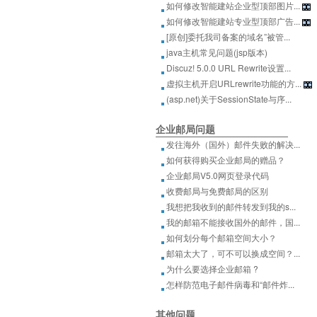
如何修改智能建站企业型顶部图片...
如何修改智能建站专业型顶部广告...
[原创]委托我司备案的域名”被管...
java主机常见问题(jsp版本)
Discuz! 5.0.0 URL Rewrite设置...
虚拟主机开启URLrewrite功能的方...
(asp.net)关于SessionState与序...
企业邮局问题
发往海外（国外）邮件失败的解决...
如何获得购买企业邮局的赠品？
企业邮局V5.0网页登录代码
收费邮局与免费邮局的区别
我想把我收到的邮件转发到我的s...
我的邮箱不能接收国外的邮件，国...
如何划分每个邮箱空间大小？
邮箱太大了，可不可以换成空间？...
为什么要选择企业邮箱 ?
怎样防范电子邮件病毒和“邮件炸...
其他问题