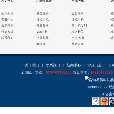
关于我们
产品与服务
常见问题
快
公司介绍
域名注册
会员帐号
域
客服中心
虚拟主机
虚拟主机
N
最新动态
云服务器
云主机/VPS
网
付款方式
Vps主机
域名相关
域
联系我们
企业邮局
支付/发票
独
数据库
网站备案
关于我们
|
联系我们
|
新闻中心
|
常见问题
|
价
全国统一热线：
0757-83138955
值班电话：
18923197528
©2002-2022
易
ICP备案